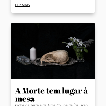
LER MAIS
A Morte tem lugar à
mesa
Ciclos da Terra e da Alma Coluna de Íris Lican