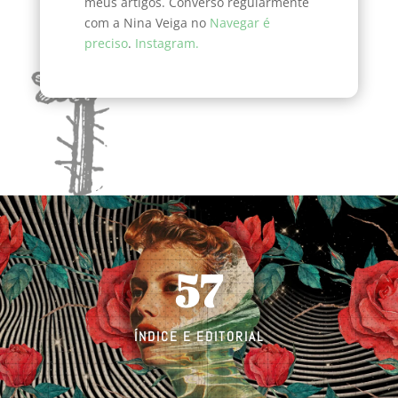
meus artigos. Converso regularmente
com a Nina Veiga no
Navegar é
preciso
.
Instagram.
57
ÍNDICE E EDITORIAL