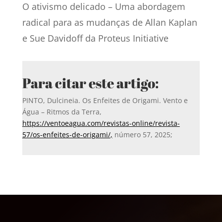
O ativismo delicado – Uma abordagem
radical para as mudanças de Allan Kaplan
e Sue Davidoff da Proteus Initiative
Para citar este artigo:
PINTO, Dulcineia. Os Enfeites de Origami. Vento e
Água – Ritmos da Terra,
https://ventoeagua.com/revistas-online/revista-
57/os-enfeites-de-origami/
,
número 57, 2025;