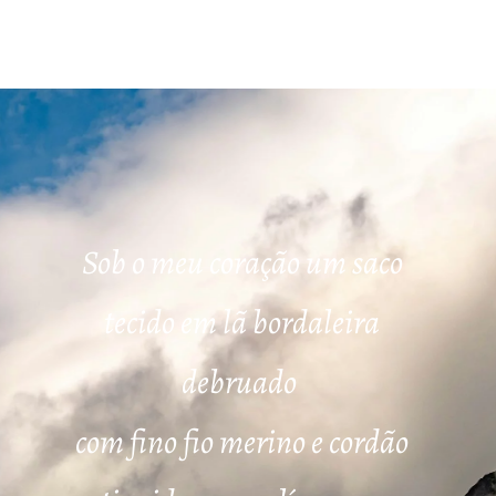
Sob o meu coração um saco
tecido em lã bordaleira
debruado
com fino fio merino e cordão