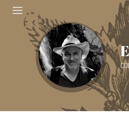
a
E
CO