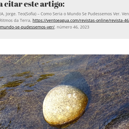
 citar este artigo:
, Jorge. Teo(Sofia) – Como Seria o Mundo Se Pudessemos Ver. Ven
Ritmos da Terra,
https://ventoeagua.com/revistas-online/revista-4
o-mundo-se-pudessemos-ver/
, número 46, 2023