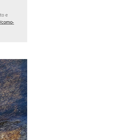
to e
6/como-