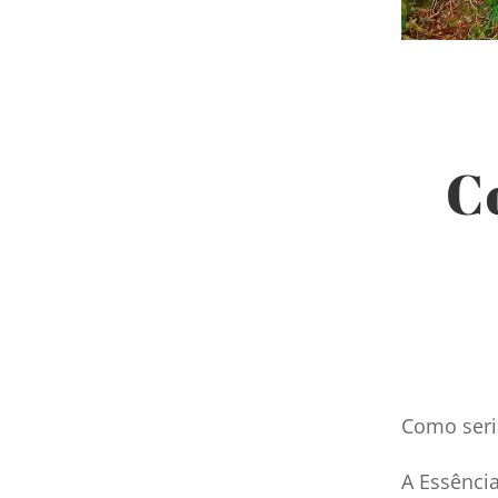
C
Como seri
A Essênci