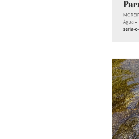
Para
MOREIRA
Água – 
seria-