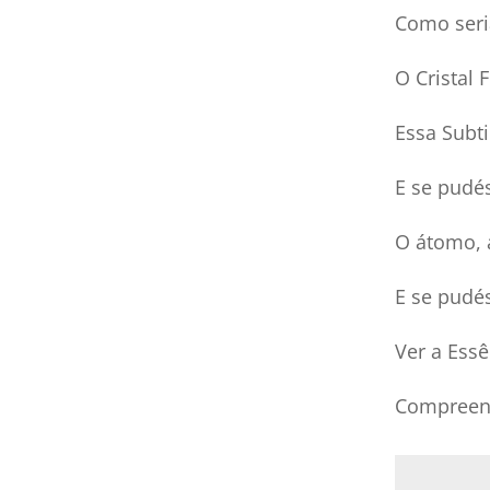
Como seri
O Cristal
Essa Subti
E se pudé
O átomo, a
E se pudé
Ver a Essê
Compreend