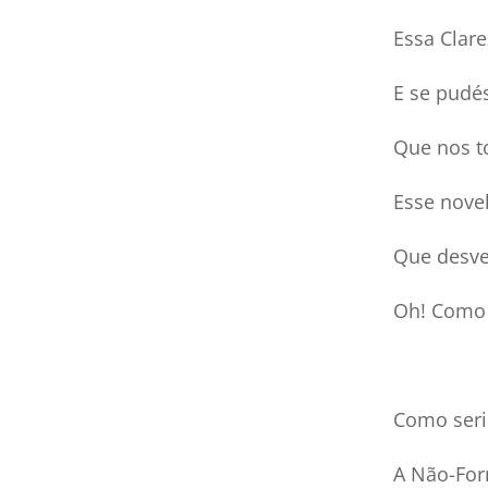
Essa Clare
E se pudés
Que nos t
Esse novel
Que desvel
Oh! Como 
Como seri
A Não-For