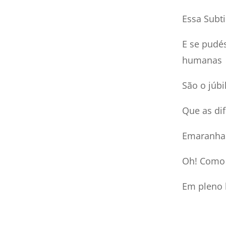
Essa Subti
E se pudé
humanas
São o júb
Que as dif
Emaranhad
Oh! Como 
Em pleno 