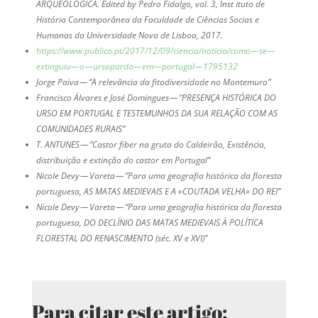
ARQUEOLÓGICA
. Edited by Pedro Fidalgo, vol. 3, Inst ituto de
História Contemporânea da Faculdade de Ciências Socias e
Humanas da Universidade Nova de Lisboa, 2017.
https://www.publico.pt/2017/12/09/ciencia/noticia/como—se—
extinguiu—o—ursopardo—em—portugal—1795132
Jorge Paiva — “A relevância da fitodiversidade no Montemuro”
Francisco Álvares e José Domingues — “PRESENÇA HISTÓRICA DO
URSO EM PORTUGAL E TESTEMUNHOS DA SUA RELAÇÃO COM AS
COMUNIDADES RURAIS”
T. ANTUNES — “Castor fiber na gruta do Caldeirão, Existência,
distribuição e extinção do castor em Portugal”
Nicole Devy — Vareta — “Para uma geografia histórica da floresta
portuguesa, AS MATAS MEDIEVAIS E A «COUTADA VELHA» DO REI”
Nicole Devy — Vareta — “Para uma geografia histórica da floresta
portuguesa, DO DECLÍNIO DAS MATAS MEDIEVAIS À POLÍTICA
FLORESTAL DO RENASCIMENTO (séc. XV e XVI)”
Para citar este artigo: