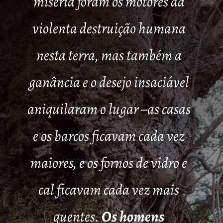
miséria foram os motores da
violenta destruição humana
nesta terra, mas também a
ganância e o desejo insaciável
aniquilaram o lugar –
as casas
e os barcos ficavam cada vez
maiores, e os fornos de vidro e
cal ficavam cada vez mais
quentes.
Os homens