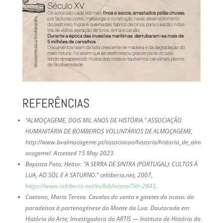
REFERÊNCIAS
“ALMOÇAGEME, DOIS MIL ANOS DE HISTÓRIA.”
ASSOCIAÇÃO
HUMANITÁRIA DE BOMBEIROS VOLUNTÁRIOS DE ALMOÇAGEME
,
http://www.bvalmocageme.pt/associacao/historia/historia_de_alm
ocageme/. Accessed 15 May 2023.
Baptista Pato, Heitor. “A SERRA DE SINTRA (PORTUGAL): CULTOS À
LUA, AO SOL E A SATURNO.”
celtiberia.net
, 2007,
https://www.celtiberia.net/es/biblioteca/?id=2943
.
Caetano, Maria Teresa.
Cavalos do vento e ginetes do ocaso: do
paradeisos à partenogénese do Monte da Lua
. Doutorada em
História da Arte; Investigadora do ARTIS — Instituto de História da