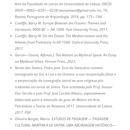
Arte da Faculdade de Letras da Universidade de Lisboa; ORCID
0000—0002—6591—0238 mtvcaetano@gmail.com. no. 19,
Revista Portuguesa de Arqueologia, 2016, pp. 175—194.
Cunliffe, Barry W.
Europe Between the Oceans: Themes and
Variations, 9000 BC — AD 1000
. Yale University Press, 2011.
Cunliffe, Barry W.
On the Ocean: The Mediterranean and the
Atlantic from Prehistory to AD 1500
. Oxford University Press,
2017.
García—Osuna, Alfonso J.
The Atlantic as Mythical Space: An Essay
on Medieval Ethea
. Vernon Press, 2023.
Nunes dos Santos, Pedro José.
Ecos do Santuário romano
consagrado ao Sol, à Lua e ao Oceano: a sua recuperação física e
a perpetuação da iconografia astral na arte religiosa pós
tridentina em torno de Sintra
. Tese orientada pelo Prof. Doutor
Vior Serrão e pelo Prof. José Cardim Ribeiro, especialmente
elaborada para a obtenção do grau de Mestre em Arte,
Património e Teoria do Restauro 2017. Universidade de Lisboa,
2017. PDF.
Oliveira Borges, Marco.
ESTUDOS DE PAISAGEM — PAISAGEM
CULTURAL MARÍTIM A DE SINTRA: UMA ABORDAGEM HISTÓRICO—