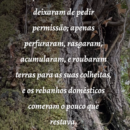
deixaram de pedir
permissão; apenas
perfuraram, rasgaram,
acumularam, e roubaram
terras para as suas colheitas,
e os rebanhos domésticos
comeram o pouco que
restava.