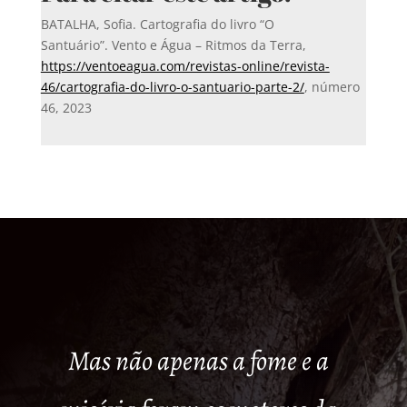
BATALHA, Sofia.
Cartografia do livro “O
Santuário”.
Vento e Água – Ritmos da Terra,
https://ventoeagua.com/revistas-online/revista-
46/cartografia-do-livro-o-santuario-parte-2/
, número
46, 2023
Mas não apenas a fome e a