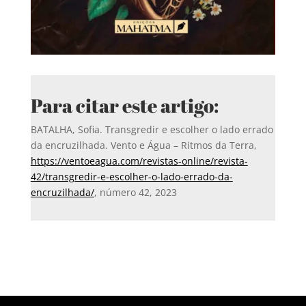
Para citar este artigo:
BATALHA, Sofia. Transgredir e escolher o lado errado
da encruzilhada. Vento e Água – Ritmos da Terra,
https://ventoeagua.com/revistas-online/revista-
42/transgredir-e-escolher-o-lado-errado-da-
encruzilhada/
, número 42, 2023