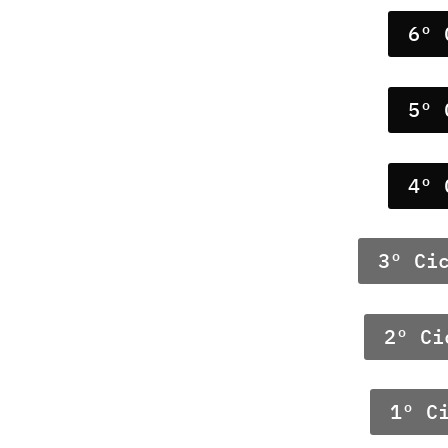
6º 
5º 
4º 
3º Ci
2º Ci
1º C