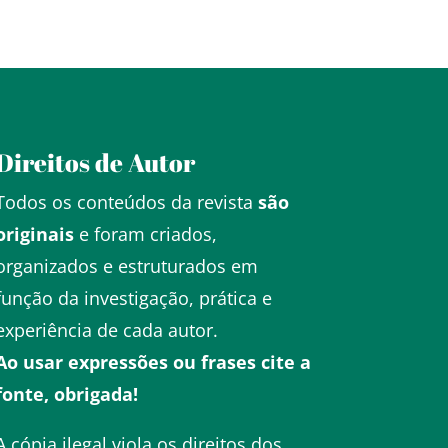
Direitos de Autor
Todos os conteúdos da revista
são
originais
e foram criados,
organizados e estruturados em
função da investigação, prática e
experiência de cada autor.
Ao usar expressões ou frases cite a
fonte, obrigada!
A cópia ilegal
viola os direitos dos