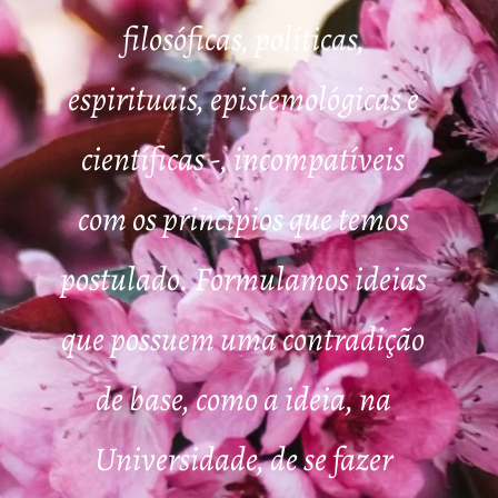
filosóficas, políticas,
espirituais, epistemológicas e
científicas -, incompatíveis
com os princípios que temos
postulado. Formulamos ideias
que possuem uma contradição
de base, como a ideia, na
Universidade, de se fazer