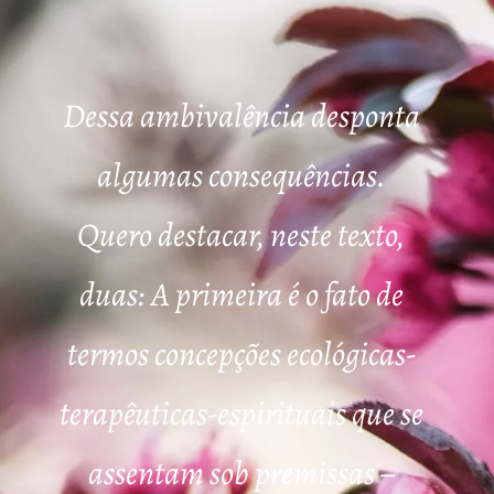
Dessa ambivalência desponta
algumas consequências.
Quero destacar, neste texto,
duas: A primeira é o fato de
termos concepções ecológicas-
terapêuticas-espirituais que se
assentam sob premissas –