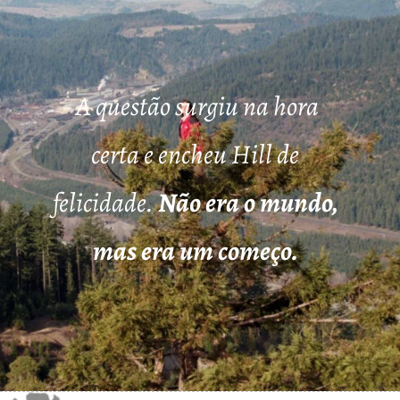
A questão surgiu na hora
certa e encheu Hill de
felicidade.
Não era o mundo,
mas era um começo.