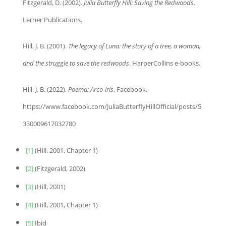
Fitzgerald, D. (2002).
Julia Butterfly Hill: Saving the Redwoods
.
Lerner Publications.
Hill, J. B. (2001).
The legacy of Luna: the story of a tree, a woman,
and the struggle to save the redwoods
. HarperCollins e-books.
Hill, J. B. (2022).
Poema: Arco-íris
. Facebook.
https://www.facebook.com/JuliaButterflyHillOfficial/posts/5
330009617032780
[1]
(Hill, 2001, Chapter 1)
[2]
(Fitzgerald, 2002)
[3]
(Hill, 2001)
[4]
(Hill, 2001, Chapter 1)
[5]
Ibid